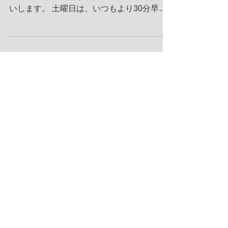
いします。 土曜日は、いつもより30分早く
施術受付が始まります。 多少込み合います
ので、お早めにご来院下さい。 土曜日・祝
日 施術時間 8：30～11：30...