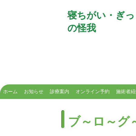
寝ちがい・ぎっ
の怪我
西加
ホーム
お知らせ
診療案内
オンライン予約
施術者紹
ブ～ロ～グ