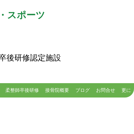
・スポーツ
卒後研修認定施設
柔整師卒後研修
接骨院概要
ブログ
お問合せ
更に