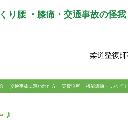
くり腰 ・膝痛・交通事故の怪我
積接骨院
柔道整復師
介
交通事故に遭われた方
実費診療
機能訓練・リハビリ
～♪