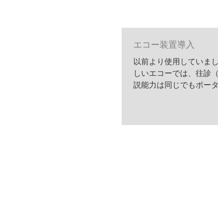
エコー装置導入
以前より使用していまし
しいエコーでは、往診（
説能力は同じでもポータ
患者様は、予約時にお
富山県
滑川
市
下梅沢323-8